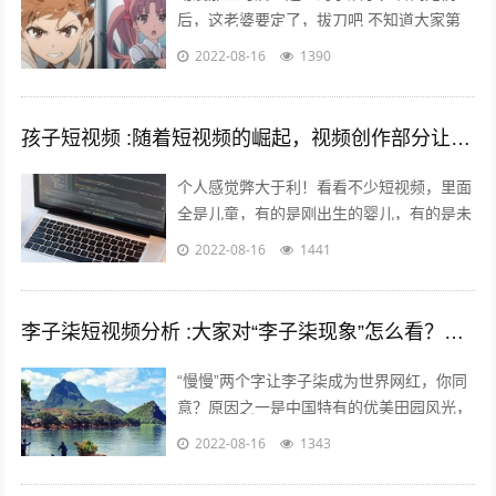
后，这老婆要定了，拔刀吧 不知道大家第
一次接触动漫是什么时候，绝大多数的老漫
2022-08-16
1390
迷最起码也应该有6年左右的动漫阅历了
吧...
孩子短视频 :随着短视频的崛起，视频创作部分让儿童入境，这对孩子是否有利？
个人感觉弊大于利！看看不少短视频，里面
全是儿童，有的是刚出生的婴儿，有的是未
上幼儿园的幼儿，有的是幼儿园的孩子，还
2022-08-16
1441
有的是上学的孩子……比如什么小童，乡...
李子柒短视频分析 :大家对“李子柒现象”怎么看？她成功的背后原因是什么？
“慢慢”两个字让李子柒成为世界网红，你同
意？原因之一是中国特有的优美田园风光，
慢慢出现。二是历史悠久的中国农耕生活，
2022-08-16
1343
如春种秋收中展现的四季变化、朝出晚...