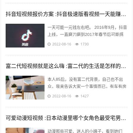
抖音短视频报价方案 :抖音极速版看视频一天能赚多少钱？
一天可能一元钱左右吧。 2016年9月，抖音
上线，一直磨刀磨到2017年春节后可能感
觉跑通了才大举压上资源，产品优秀的数据
2022-08-16
1730
表现又让头条很快决定将各种流...
富二代短视频就是这么嗨 :富二代的生活是怎样的，和身边的朋友差距大吗？
本人85后，没有富二代背景，自己也不出
众，我来告诉大家一个事情而已，有车有房
其实不难，你努力一样可以拥有，不过家里
2022-08-16
1427
条件最好不要太差。我家没有人当官也没...
可爱动漫短视频 :日本动漫里哪个女角色最受宅男们的喜爱欢迎？
动漫那些可爱、迷人的小姨子，看到她们