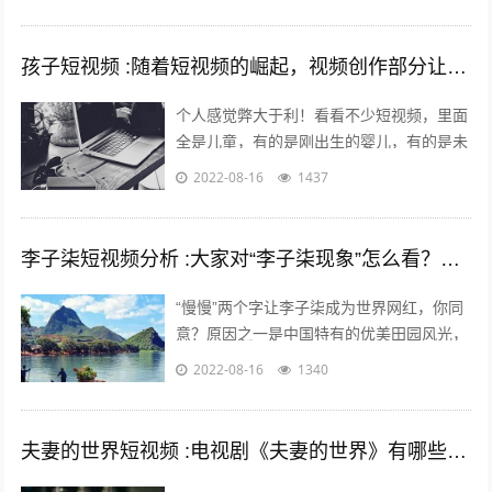
迷最起码也应该有6年左右的动漫阅历了
吧...
孩子短视频 :随着短视频的崛起，视频创作部分让儿童入境，这对孩子是否有利？
个人感觉弊大于利！看看不少短视频，里面
全是儿童，有的是刚出生的婴儿，有的是未
上幼儿园的幼儿，有的是幼儿园的孩子，还
2022-08-16
1437
有的是上学的孩子……比如什么小童，乡...
李子柒短视频分析 :大家对“李子柒现象”怎么看？她成功的背后原因是什么？
“慢慢”两个字让李子柒成为世界网红，你同
意？原因之一是中国特有的优美田园风光，
慢慢出现。二是历史悠久的中国农耕生活，
2022-08-16
1340
如春种秋收中展现的四季变化、朝出晚...
夫妻的世界短视频 :电视剧《夫妻的世界》有哪些槽点？