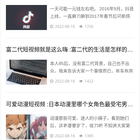
一天可能一元钱左右吧。 2016年9月，抖音
上线，一直磨刀磨到2017年春节后可能感
觉跑通了才大举压上资源，产品优秀的数据
2022-08-16
1726
表现又让头条很快决定将各种流...
富二代短视频就是这么嗨 :富二代的生活是怎样的，和身边的朋友差距大吗？
本人85后，没有富二代背景，自己也不出
众，我来告诉大家一个事情而已，有车有房
其实不难，你努力一样可以拥有，不过家里
2022-08-16
1422
条件最好不要太差。我家没有人当官也没...
可爱动漫短视频 :日本动漫里哪个女角色最受宅男们的喜爱欢迎？
动漫那些可爱、迷人的小姨子，看到她们
后，这老婆要定了，拔刀吧 不知道大家第
一次接触动漫是什么时候，绝大多数的老漫
2022-08-16
1385