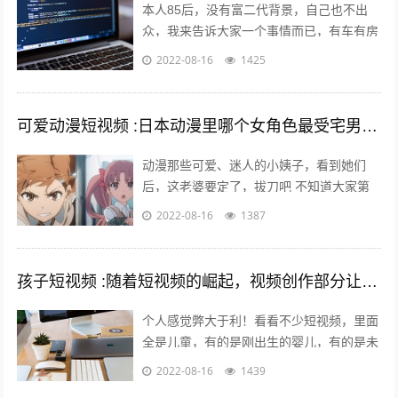
本人85后，没有富二代背景，自己也不出
众，我来告诉大家一个事情而已，有车有房
其实不难，你努力一样可以拥有，不过家里
2022-08-16
1425
条件最好不要太差。我家没有人当官也没...
可爱动漫短视频 :日本动漫里哪个女角色最受宅男们的喜爱欢迎？
动漫那些可爱、迷人的小姨子，看到她们
后，这老婆要定了，拔刀吧 不知道大家第
一次接触动漫是什么时候，绝大多数的老漫
2022-08-16
1387
迷最起码也应该有6年左右的动漫阅历了
吧...
孩子短视频 :随着短视频的崛起，视频创作部分让儿童入境，这对孩子是否有利？
个人感觉弊大于利！看看不少短视频，里面
全是儿童，有的是刚出生的婴儿，有的是未
上幼儿园的幼儿，有的是幼儿园的孩子，还
2022-08-16
1439
有的是上学的孩子……比如什么小童，乡...