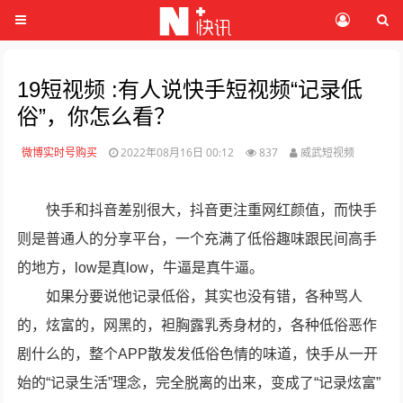
19短视频 :有人说快手短视频“记录低
俗”，你怎么看？
微博实时号购买
2022年08月16日 00:12
837
威武短视频
快手和抖音差别很大，抖音更注重网红颜值，而快手
则是普通人的分享平台，一个充满了低俗趣味跟民间高手
的地方，low是真low，牛逼是真牛逼。
如果分要说他记录低俗，其实也没有错，各种骂人
的，炫富的，网黑的，袒胸露乳秀身材的，各种低俗恶作
剧什么的，整个APP散发发低俗色情的味道，快手从一开
始的“记录生活”理念，完全脱离的出来，变成了“记录炫富”