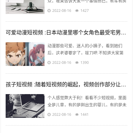
众，我来告诉大家一个事情而已，有车有房
其实不难，你努力一样可以拥有，不过家里
2022-08-16
1427
条件最好不要太差。我家没有人当官也没...
可爱动漫短视频 :日本动漫里哪个女角色最受宅男们的喜爱欢迎？
动漫那些可爱、迷人的小姨子，看到她们
后，这老婆要定了，拔刀吧 不知道大家第
一次接触动漫是什么时候，绝大多数的老漫
2022-08-16
1390
迷最起码也应该有6年左右的动漫阅历了
吧...
孩子短视频 :随着短视频的崛起，视频创作部分让儿童入境，这对孩子是否有利？
个人感觉弊大于利！看看不少短视频，里面
全是儿童，有的是刚出生的婴儿，有的是未
上幼儿园的幼儿，有的是幼儿园的孩子，还
2022-08-16
1441
有的是上学的孩子……比如什么小童，乡...